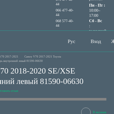
44
Пн - Пт :
10:00–
066 477-40-
44
17:00
Сб - Вс
068 577-40-
44
:
выходной
Перезвонить вам?
Рус
Вход
Ж
V70 2017-2021
Camry V70 2017-2021 Toyota
рь внутренний левый 81590-06630
V70 2018-2020 SE/XSE
нний левый 81590-06630
ставить отзыв
В желания