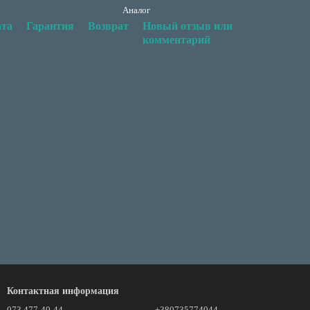
Аналог
та
Гарантия
Возврат
Новый отзыв или
комментарий
Контактная информация
073 477-40-44
+380735774044