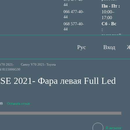
44
Пн - Пт :
10:00–
066 477-40-
44
17:00
Сб - Вс
068 577-40-
44
:
выходной
Перезвонить вам?
Рус
Вход
Ж
V70 2021-
Camry V70 2021- Toyota
Led 8115006G30
SE 2021- Фара левая Full Led
09
Оставить отзыв
В желания