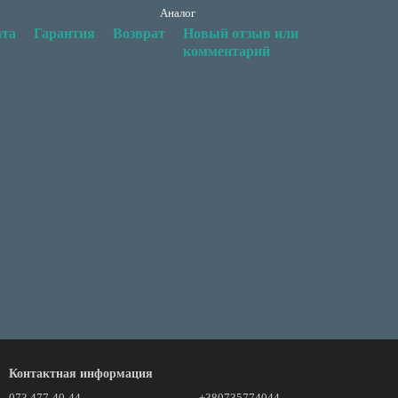
Аналог
та
Гарантия
Возврат
Новый отзыв или
комментарий
Контактная информация
073 477-40-44
+380735774044