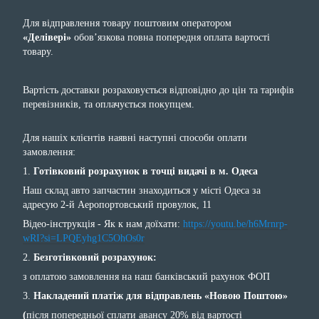
Для відправлення товару поштовим оператором
«Делівері»
обов’язкова повна попередня оплата вартості
товару.
Вартість доставки розраховується відповідно до цін та тарифів
перевізників, та оплачується покупцем.
Для нашіх клієнтів наявні наступні способи оплати
замовлення:
1.
Готівковий розрахунок в точці видачі в м. Одеса
Наш склад авто запчастин знаходиться у місті Одеса за
адресую 2-й Аеропортовський провулок, 11
Відео-інструкція - Як к нам доїхати:
https://youtu.be/h6Mrnrp-
wRI?si=LPQEyhg1C5OhOs0r
2.
Безготівковий розрахунок:
з оплатою замовлення на наш банківський рахунок ФОП
3.
Накладений платіж для відправлень «Новою Поштою»
(
після попередньої сплати авансу 20% від вартості