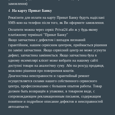
замовлення)
4 .
На карту Приват Банку
Реквізити для оплати на карту Приват Банку будуть надіслані
SMS-кою на телефон після того, як Ви оформите замовлення.
Оплатити можна через сервіс Privat24 або ж у будь-якому
платіжному терміналі "Приват Банку"
Якщо запчастина с дефектом і випадок визнаний
гарантійним, нашим сервісним центром, приймається рішення
по заміні запчастини. Якщо сервісний центр не може усунути
дефект, запчастина замінюється. Якщо запчастина була в
одному екземплярі клієнт може вибрати на нашому сайті
доступні товари на аналогічну суму. Або на розсуд продавця,
можливо рішення про повернення коштів.
Диагностика неисправности и гарантийный ремонт
осуществляется силами нашего собственного сервисного
центра, профессионалами с большим опытом работы. Товар
должен быть возвращён в упаковке, в товарном виде, с
сопровождающим рекламационным письмом, содержащим
понятное и подробное описание дефектов и неисправностей
автозапчасти.