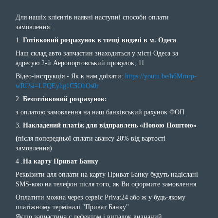
Для нашіх клієнтів наявні наступні способи оплати
замовлення:
1.
Готівковий розрахунок в точці видачі в м. Одеса
Наш склад авто запчастин знаходиться у місті Одеса за
адресую 2-й Аеропортовський провулок, 11
Відео-інструкція - Як к нам доїхати:
https://youtu.be/h6Mrnrp-
wRI?si=LPQEyhg1C5OhOs0r
2.
Безготівковий розрахунок:
з оплатою замовлення на наш банківський рахунок ФОП
3.
Накладений платіж для відправлень «Новою Поштою»
(
після попередньої сплати авансу 20% від вартості
замовлення)
4 .
На карту Приват Банку
Реквізити для оплати на карту Приват Банку будуть надіслані
SMS-кою на телефон після того, як Ви оформите замовлення.
Оплатити можна через сервіс Privat24 або ж у будь-якому
платіжному терміналі "Приват Банку"
Якщо запчастина с дефектом і випадок визнаний