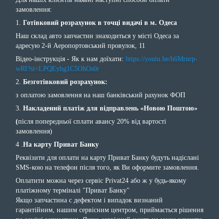
замовлення:
1.
Готівковий розрахунок в точці видачі в м. Одеса
Наш склад авто запчастин знаходиться у місті Одеса за
адресую 2-й Аеропортовський провулок, 11
Відео-інструкція - Як к нам доїхати:
https://youtu.be/h6Mrnrp-
wRI?si=LPQEyhg1C5OhOs0r
2.
Безготівковий розрахунок:
з оплатою замовлення на наш банківський рахунок ФОП
3.
Накладений платіж для відправлень «Новою Поштою»
(
після попередньої сплати авансу 20% від вартості
замовлення)
4 .
На карту Приват Банку
Реквізити для оплати на карту Приват Банку будуть надіслані
SMS-кою на телефон після того, як Ви оформите замовлення.
Оплатити можна через сервіс Privat24 або ж у будь-якому
платіжному терміналі "Приват Банку"
Якщо запчастина с дефектом і випадок визнаний
гарантійним, нашим сервісним центром, приймається рішення