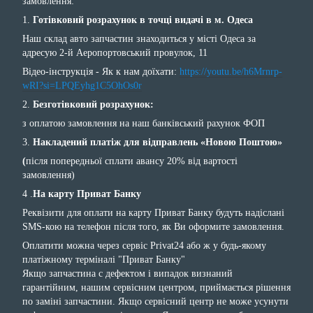
замовлення:
1.
Готівковий розрахунок в точці видачі в м. Одеса
Наш склад авто запчастин знаходиться у місті Одеса за
адресую 2-й Аеропортовський провулок, 11
Відео-інструкція - Як к нам доїхати:
https://youtu.be/h6Mrnrp-
wRI?si=LPQEyhg1C5OhOs0r
2.
Безготівковий розрахунок:
з оплатою замовлення на наш банківський рахунок ФОП
3.
Накладений платіж для відправлень «Новою Поштою»
(
після попередньої сплати авансу 20% від вартості
замовлення)
4 .
На карту Приват Банку
Реквізити для оплати на карту Приват Банку будуть надіслані
SMS-кою на телефон після того, як Ви оформите замовлення.
Оплатити можна через сервіс Privat24 або ж у будь-якому
платіжному терміналі "Приват Банку"
Якщо запчастина с дефектом і випадок визнаний
гарантійним, нашим сервісним центром, приймається рішення
по заміні запчастини. Якщо сервісний центр не може усунути