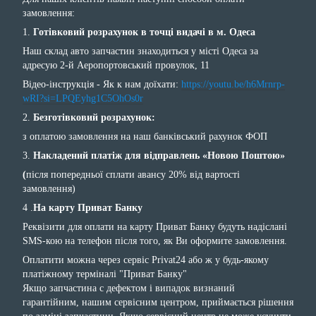
замовлення:
1.
Готівковий розрахунок в точці видачі в м. Одеса
Наш склад авто запчастин знаходиться у місті Одеса за
адресую 2-й Аеропортовський провулок, 11
Відео-інструкція - Як к нам доїхати:
https://youtu.be/h6Mrnrp-
wRI?si=LPQEyhg1C5OhOs0r
2.
Безготівковий розрахунок:
з оплатою замовлення на наш банківський рахунок ФОП
3.
Накладений платіж для відправлень «Новою Поштою»
(
після попередньої сплати авансу 20% від вартості
замовлення)
4 .
На карту Приват Банку
Реквізити для оплати на карту Приват Банку будуть надіслані
SMS-кою на телефон після того, як Ви оформите замовлення.
Оплатити можна через сервіс Privat24 або ж у будь-якому
платіжному терміналі "Приват Банку"
Якщо запчастина с дефектом і випадок визнаний
гарантійним, нашим сервісним центром, приймається рішення