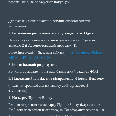
перевізників, та оплачується покупцем.
Для нашіх клієнтів наявні наступні способи оплати
замовлення:
1.
Готівковий розрахунок в точці видачі в м. Одеса
Наш склад авто запчастин знаходиться у місті Одеса за
адресую 2-й Аеропортовський провулок, 11
Відео-інструкція - Як к нам доїхати:
https://youtu.be/h6Mrnrp-
wRI?si=LPQEyhg1C5OhOs0r
2.
Безготівковий розрахунок:
з оплатою замовлення на наш банківський рахунок ФОП
3.
Накладений платіж для відправлень «Новою Поштою»
(
після попередньої сплати авансу 20% від вартості
замовлення)
4 .
На карту Приват Банку
Реквізити для оплати на карту Приват Банку будуть надіслані
SMS-кою на телефон після того, як Ви оформите замовлення.