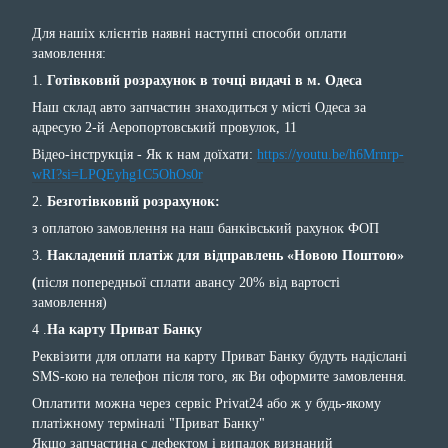
Для нашіх клієнтів наявні наступні способи оплати
замовлення:
1.
Готівковий розрахунок в точці видачі в м. Одеса
Наш склад авто запчастин знаходиться у місті Одеса за
адресую 2-й Аеропортовський провулок, 11
Відео-інструкція - Як к нам доїхати:
https://youtu.be/h6Mrnrp-
wRI?si=LPQEyhg1C5OhOs0r
2.
Безготівковий розрахунок:
з оплатою замовлення на наш банківський рахунок ФОП
3.
Накладений платіж для відправлень «Новою Поштою»
(
після попередньої сплати авансу 20% від вартості
замовлення)
4 .
На карту Приват Банку
Реквізити для оплати на карту Приват Банку будуть надіслані
SMS-кою на телефон після того, як Ви оформите замовлення.
Оплатити можна через сервіс Privat24 або ж у будь-якому
платіжному терміналі "Приват Банку"
Якщо запчастина с дефектом і випадок визнаний