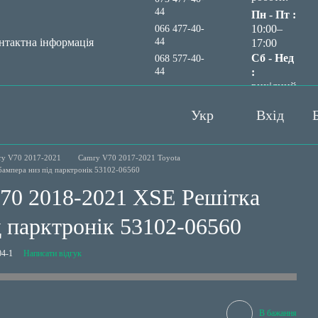
44
Пн - Пт :
10:00–
066 477-40-
44
нтактна інформація
17:00
Сб - Нед
068 577-40-
44
:
вихідний
Передзвонити вам?
Укр
Вхід
y V70 2017-2021
Camry V70 2017-2021 Toyota
ампера низ під парктронік 53102-06560
70 2018-2021 XSE Решітка
д парктронік 53102-06560
4-1
Написати відгук
В бажання