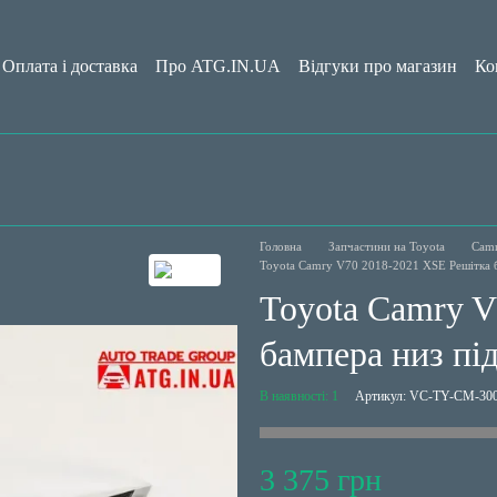
Оплата і доставка
Про ATG.IN.UA
Відгуки про магазин
Ко
да користувача
Блог
Головна
Запчастини на Toyota
Camr
Toyota Camry V70 2018-2021 XSE Решітка б
Toyota Camry V
бампера низ пі
В наявності: 1
Артикул: VC-TY-CM-300
3 375 грн