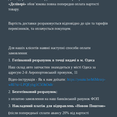
«Делівері»
обов’язкова повна попередня оплата вартості
товару.
Вартість доставки розраховується відповідно до цін та тарифів
перевізників, та оплачується покупцем.
Для нашіх клієнтів наявні наступні способи оплати
замовлення:
1.
Готівковий розрахунок в точці видачі в м. Одеса
Наш склад авто запчастин знаходиться у місті Одеса за
адресую 2-й Аеропортовський провулок, 11
Відео-інструкція - Як к нам доїхати:
https://youtu.be/h6Mrnrp-
wRI?si=LPQEyhg1C5OhOs0r
2.
Безготівковий розрахунок:
з оплатою замовлення на наш банківський рахунок ФОП
3.
Накладений платіж для відправлень «Новою Поштою»
(
після попередньої сплати авансу 20% від вартості