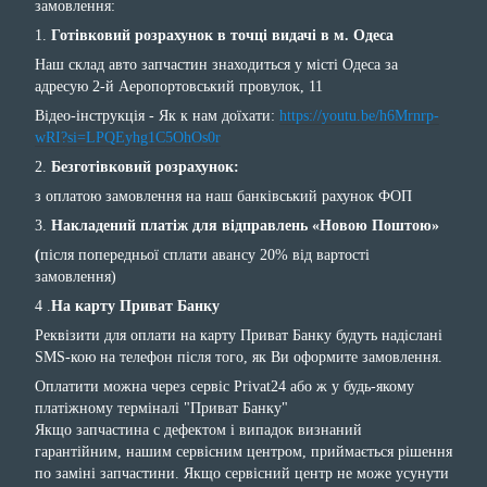
замовлення:
1.
Готівковий розрахунок в точці видачі в м. Одеса
Наш склад авто запчастин знаходиться у місті Одеса за
адресую 2-й Аеропортовський провулок, 11
Відео-інструкція - Як к нам доїхати:
https://youtu.be/h6Mrnrp-
wRI?si=LPQEyhg1C5OhOs0r
2.
Безготівковий розрахунок:
з оплатою замовлення на наш банківський рахунок ФОП
3.
Накладений платіж для відправлень «Новою Поштою»
(
після попередньої сплати авансу 20% від вартості
замовлення)
4 .
На карту Приват Банку
Реквізити для оплати на карту Приват Банку будуть надіслані
SMS-кою на телефон після того, як Ви оформите замовлення.
Оплатити можна через сервіс Privat24 або ж у будь-якому
платіжному терміналі "Приват Банку"
Якщо запчастина с дефектом і випадок визнаний
гарантійним, нашим сервісним центром, приймається рішення
по заміні запчастини. Якщо сервісний центр не може усунути