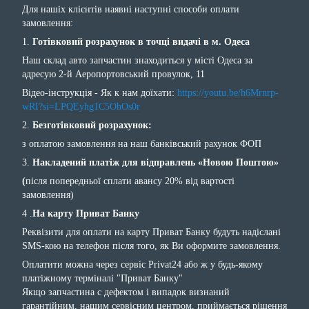
Для нашіх клієнтів наявні наступні способи оплати
замовлення:
1.
Готівковий розрахунок в точці видачі в м. Одеса
Наш склад авто запчастин знаходиться у місті Одеса за
адресую 2-й Аеропортовський провулок, 11
Відео-інструкція - Як к нам доїхати:
https://youtu.be/h6Mrnrp-
wRI?si=LPQEyhg1C5OhOs0r
2.
Безготівковий розрахунок:
з оплатою замовлення на наш банківський рахунок ФОП
3.
Накладений платіж для відправлень «Новою Поштою»
(
після попередньої сплати авансу 20% від вартості
замовлення)
4 .
На карту Приват Банку
Реквізити для оплати на карту Приват Банку будуть надіслані
SMS-кою на телефон після того, як Ви оформите замовлення.
Оплатити можна через сервіс Privat24 або ж у будь-якому
платіжному терміналі "Приват Банку"
Якщо запчастина с дефектом і випадок визнаний
гарантійним, нашим сервісним центром, приймається рішення