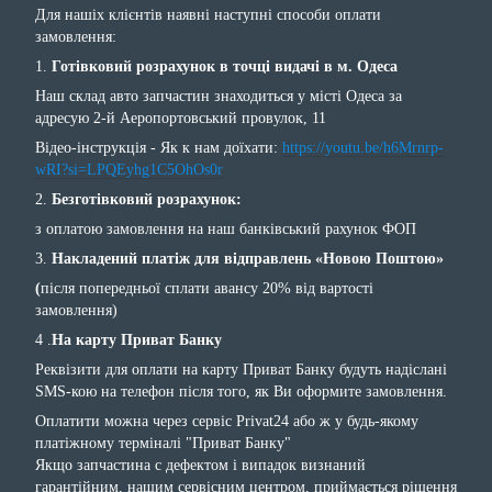
Для нашіх клієнтів наявні наступні способи оплати
замовлення:
1.
Готівковий розрахунок в точці видачі в м. Одеса
Наш склад авто запчастин знаходиться у місті Одеса за
адресую 2-й Аеропортовський провулок, 11
Відео-інструкція - Як к нам доїхати:
https://youtu.be/h6Mrnrp-
wRI?si=LPQEyhg1C5OhOs0r
2.
Безготівковий розрахунок:
з оплатою замовлення на наш банківський рахунок ФОП
3.
Накладений платіж для відправлень «Новою Поштою»
(
після попередньої сплати авансу 20% від вартості
замовлення)
4 .
На карту Приват Банку
Реквізити для оплати на карту Приват Банку будуть надіслані
SMS-кою на телефон після того, як Ви оформите замовлення.
Оплатити можна через сервіс Privat24 або ж у будь-якому
платіжному терміналі "Приват Банку"
Якщо запчастина с дефектом і випадок визнаний
гарантійним, нашим сервісним центром, приймається рішення