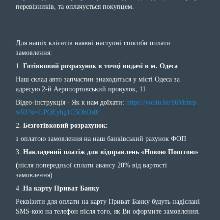
перевізників, та оплачується покупцем.
Для нашіх клієнтів наявні наступні способи оплати
замовлення:
1.
Готівковий розрахунок в точці видачі в м. Одеса
Наш склад авто запчастин знаходиться у місті Одеса за
адресую 2-й Аеропортовський провулок, 11
Відео-інструкція - Як к нам доїхати:
https://youtu.be/h6Mrnrp-
wRI?si=LPQEyhg1C5OhOs0r
2.
Безготівковий розрахунок:
з оплатою замовлення на наш банківський рахунок ФОП
3.
Накладений платіж для відправлень «Новою Поштою»
(
після попередньої сплати авансу 20% від вартості
замовлення)
4 .
На карту Приват Банку
Реквізити для оплати на карту Приват Банку будуть надіслані
SMS-кою на телефон після того, як Ви оформите замовлення.