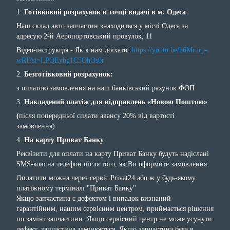
1.
Готівковий розрахунок в точці видачі в м. Одеса
Наш склад авто запчастин знаходиться у місті Одеса за
адресую 2-й Аеропортовський провулок, 11
Відео-інструкція - Як к нам доїхати:
https://youtu.be/h6Mrnrp-
wRI?si=LPQEyhg1C5OhOs0r
2.
Безготівковий розрахунок:
з оплатою замовлення на наш банківський рахунок ФОП
3.
Накладений платіж для відправлень «Новою Поштою»
(
після попередньої сплати авансу 20% від вартості
замовлення)
4 .
На карту Приват Банку
Реквізити для оплати на карту Приват Банку будуть надіслані
SMS-кою на телефон після того, як Ви оформите замовлення.
Оплатити можна через сервіс Privat24 або ж у будь-якому
платіжному терміналі "Приват Банку"
Якщо запчастина с дефектом і випадок визнаний
гарантійним, нашим сервісним центром, приймається рішення
по заміні запчастини. Якщо сервісний центр не може усунути
дефект, запчастина замінюється. Якщо запчастина була в