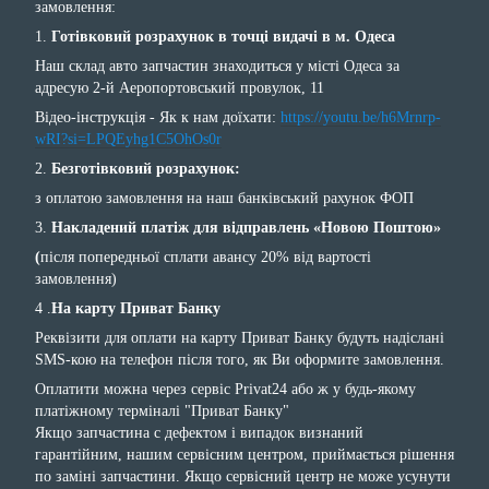
замовлення:
1.
Готівковий розрахунок в точці видачі в м. Одеса
Наш склад авто запчастин знаходиться у місті Одеса за
адресую 2-й Аеропортовський провулок, 11
Відео-інструкція - Як к нам доїхати:
https://youtu.be/h6Mrnrp-
wRI?si=LPQEyhg1C5OhOs0r
2.
Безготівковий розрахунок:
з оплатою замовлення на наш банківський рахунок ФОП
3.
Накладений платіж для відправлень «Новою Поштою»
(
після попередньої сплати авансу 20% від вартості
замовлення)
4 .
На карту Приват Банку
Реквізити для оплати на карту Приват Банку будуть надіслані
SMS-кою на телефон після того, як Ви оформите замовлення.
Оплатити можна через сервіс Privat24 або ж у будь-якому
платіжному терміналі "Приват Банку"
Якщо запчастина с дефектом і випадок визнаний
гарантійним, нашим сервісним центром, приймається рішення
по заміні запчастини. Якщо сервісний центр не може усунути