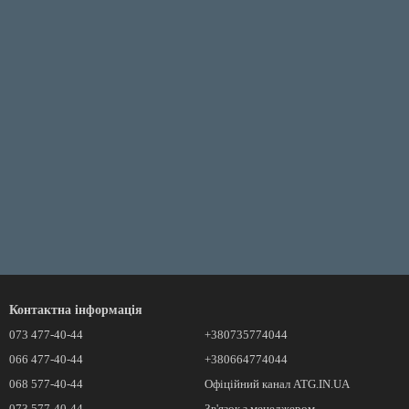
Контактна інформація
073 477-40-44
+380735774044
066 477-40-44
+380664774044
068 577-40-44
Офіційний канал ATG.IN.UA
073 577-40-44
Зв'язок з менеджером