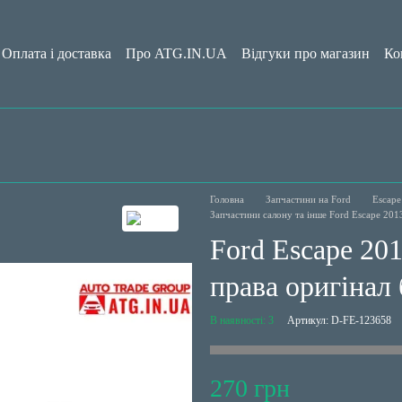
Оплата і доставка
Про ATG.IN.UA
Відгуки про магазин
Ко
да користувача
Блог
Головна
Запчастини на Ford
Escape
Запчастини салону та інше Ford Escape 20
Ford Escape 20
права оригінал 
В наявності: 3
Артикул: D-FE-123658
270 грн