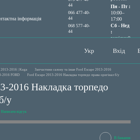
44
Пн - Пт :
10:00–
066 477-40-
44
нтактна інформація
17:00
Сб - Нед
068 577-40-
44
:
вихідний
Передзвонити вам?
Укр
Вхід
 2013-2016 | Kuga
Запчастини салону та інше Ford Escape 2013-2016
13-2016 FORD
Ford Escape 2013-2016 Накладка торпедо права оригінал б/у
13-2016 Накладка торпедо
б/у
Написати відгук
В бажання