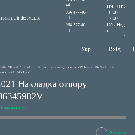
44
Пн - Пт :
10:00–
066 477-40-
44
нтактна інформація
17:00
Сб - Нед
068 577-40-
44
:
вихідний
Передзвонити вам?
Укр
Вхід
Jetta 2018-2021 USA
Запчастини салону та інше VW Jetta 2018-2021 USA
ажника 17A86345982V
2021 Накладка отвору
86345982V
Написати відгук
В бажання