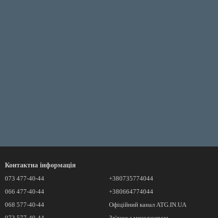
Контактна інформація
073 477-40-44
+380735774044
066 477-40-44
+380664774044
068 577-40-44
Офіційний канал ATG.IN.UA
073 577-40-44
Зв'язок з менеджером