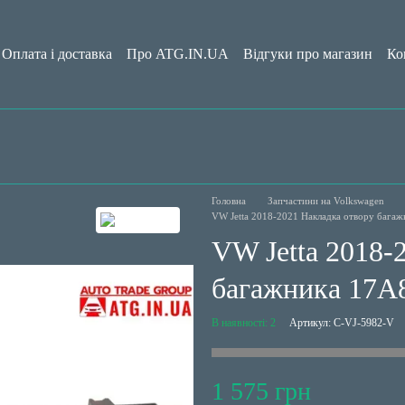
Оплата і доставка
Про ATG.IN.UA
Відгуки про магазин
Ко
да користувача
Блог
Головна
Запчастини на Volkswagen
VW Jetta 2018-2021 Накладка отвору баг
VW Jetta 2018-
багажника 17A
В наявності: 2
Артикул: C-VJ-5982-V
1 575 грн