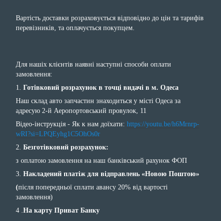
Вартість доставки розраховується відповідно до цін та тарифів
перевізників, та оплачується покупцем.
Для нашіх клієнтів наявні наступні способи оплати
замовлення:
1.
Готівковий розрахунок в точці видачі в м. Одеса
Наш склад авто запчастин знаходиться у місті Одеса за
адресую 2-й Аеропортовський провулок, 11
Відео-інструкція - Як к нам доїхати:
https://youtu.be/h6Mrnrp-
wRI?si=LPQEyhg1C5OhOs0r
2.
Безготівковий розрахунок:
з оплатою замовлення на наш банківський рахунок ФОП
3.
Накладений платіж для відправлень «Новою Поштою»
(
після попередньої сплати авансу 20% від вартості
замовлення)
4 .
На карту Приват Банку