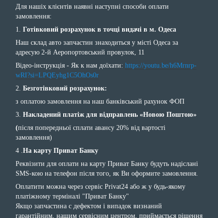
Для нашіх клієнтів наявні наступні способи оплати
замовлення:
1.
Готівковий розрахунок в точці видачі в м. Одеса
Наш склад авто запчастин знаходиться у місті Одеса за
адресую 2-й Аеропортовський провулок, 11
Відео-інструкція - Як к нам доїхати:
https://youtu.be/h6Mrnrp-
wRI?si=LPQEyhg1C5OhOs0r
2.
Безготівковий розрахунок:
з оплатою замовлення на наш банківський рахунок ФОП
3.
Накладений платіж для відправлень «Новою Поштою»
(
після попередньої сплати авансу 20% від вартості
замовлення)
4 .
На карту Приват Банку
Реквізити для оплати на карту Приват Банку будуть надіслані
SMS-кою на телефон після того, як Ви оформите замовлення.
Оплатити можна через сервіс Privat24 або ж у будь-якому
платіжному терміналі "Приват Банку"
Якщо запчастина с дефектом і випадок визнаний
гарантійним, нашим сервісним центром, приймається рішення