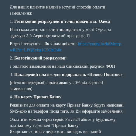
Для нашіх клієнтів наявні наступні способи оплати
замовлення:
1.
Готівковий розрахунок в точці видачі в м. Одеса
Наш склад авто запчастин знаходиться у місті Одеса за
адресую 2-й Аеропортовський провулок, 11
Відео-інструкція - Як к нам доїхати:
https://youtu.be/h6Mrnrp-
wRI?si=LPQEyhg1C5OhOs0r
2.
Безготівковий розрахунок:
з оплатою замовлення на наш банківський рахунок ФОП
3.
Накладений платіж для відправлень «Новою Поштою»
(
після попередньої сплати авансу 20% від вартості
замовлення)
4 .
На карту Приват Банку
Реквізити для оплати на карту Приват Банку будуть надіслані
SMS-кою на телефон після того, як Ви оформите замовлення.
Оплатити можна через сервіс Privat24 або ж у будь-якому
платіжному терміналі "Приват Банку"
Якщо запчастина с дефектом і випадок визнаний