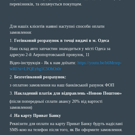
перевізників, та оплачується покупцем.
Для нашіх клієнтів наявні наступні способи оплати
замовлення:
1.
Готівковий розрахунок в точці видачі в м. Одеса
Наш склад авто запчастин знаходиться у місті Одеса за
адресую 2-й Аеропортовський провулок, 11
Відео-інструкція - Як к нам доїхати:
https://youtu.be/h6Mrnrp-
wRI?si=LPQEyhg1C5OhOs0r
2.
Безготівковий розрахунок:
з оплатою замовлення на наш банківський рахунок ФОП
3.
Накладений платіж для відправлень «Новою Поштою»
(
після попередньої сплати авансу 20% від вартості
замовлення)
4 .
На карту Приват Банку
Реквізити для оплати на карту Приват Банку будуть надіслані
SMS-кою на телефон після того, як Ви оформите замовлення.