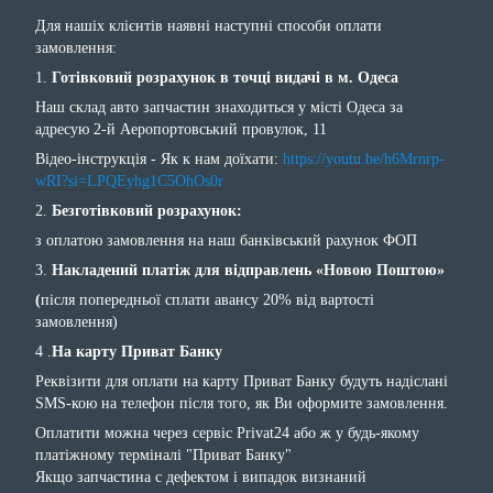
Для нашіх клієнтів наявні наступні способи оплати
замовлення:
1.
Готівковий розрахунок в точці видачі в м. Одеса
Наш склад авто запчастин знаходиться у місті Одеса за
адресую 2-й Аеропортовський провулок, 11
Відео-інструкція - Як к нам доїхати:
https://youtu.be/h6Mrnrp-
wRI?si=LPQEyhg1C5OhOs0r
2.
Безготівковий розрахунок:
з оплатою замовлення на наш банківський рахунок ФОП
3.
Накладений платіж для відправлень «Новою Поштою»
(
після попередньої сплати авансу 20% від вартості
замовлення)
4 .
На карту Приват Банку
Реквізити для оплати на карту Приват Банку будуть надіслані
SMS-кою на телефон після того, як Ви оформите замовлення.
Оплатити можна через сервіс Privat24 або ж у будь-якому
платіжному терміналі "Приват Банку"
Якщо запчастина с дефектом і випадок визнаний