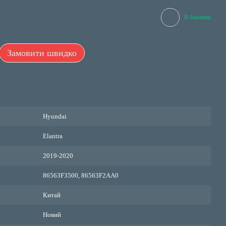
В бажання
Замовити швидко
Hyundai
Elantra
2019-2020
86563F3500, 86563F2AA0
Китай
Новий