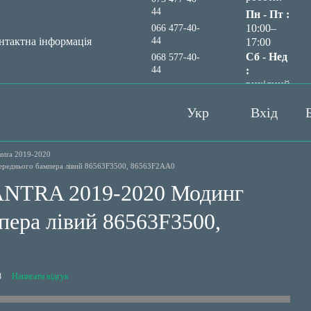
44
Пн - Пт :
10:00–
066 477-40-
44
нтактна інформація
17:00
Сб - Нед
068 577-40-
44
:
вихідний
Передзвонити вам?
Укр
Вхід
antra 2019-2020
еднього бампера лівий 86563F3500, 86563F2AA0
TRA 2019-2020 Модинг
пера лівий 86563F3500,
8
Написати відгук