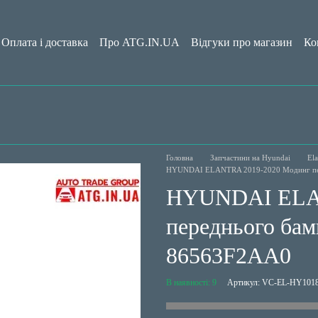
Оплата і доставка
Про ATG.IN.UA
Відгуки про магазин
Ко
да користувача
Блог
Головна
Запчастини на Hyundai
El
HYUNDAI ELANTRA 2019-2020 Модинг пер
HYUNDAI ELAN
переднього бам
86563F2AA0
В наявності: 9
Артикул: VC-EL-HY101