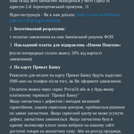
Наш склад авто запчастин знаходиться у місті Одеса за
адресую 2-й Аеропортовський провулок, 11
Відео-інструкція - Як к нам доїхати:
https://youtu.be/h6Mrnrp-
wRI?si=LPQEyhg1C5OhOs0r
2.
Безготівковий розрахунок:
з оплатою замовлення на наш банківський рахунок ФОП
3.
Накладений платіж для відправлень «Новою Поштою»
(
після попередньої сплати авансу 20% від вартості
замовлення)
4 .
На карту Приват Банку
Реквізити для оплати на карту Приват Банку будуть надіслані
SMS-кою на телефон після того, як Ви оформите замовлення.
Оплатити можна через сервіс Privat24 або ж у будь-якому
платіжному терміналі "Приват Банку"
Якщо запчастина с дефектом і випадок визнаний
гарантійним, нашим сервісним центром, приймається рішення
по заміні запчастини. Якщо сервісний центр не може усунути
дефект, запчастина замінюється. Якщо запчастина була в
одному екземплярі клієнт може вибрати на нашому сайті
доступні товари на аналогічну суму. Або на розсуд продавця,