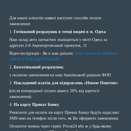
Для нашіх клієнтів наявні наступні способи оплати
замовлення:
1.
Готівковий розрахунок в точці видачі в м. Одеса
Наш склад авто запчастин знаходиться у місті Одеса за
адресую 2-й Аеропортовський провулок, 11
Відео-інструкція - Як к нам доїхати:
https://youtu.be/h6Mrnrp-
wRI?si=LPQEyhg1C5OhOs0r
2.
Безготівковий розрахунок:
з оплатою замовлення на наш банківський рахунок ФОП
3.
Накладений платіж для відправлень «Новою Поштою»
(
після попередньої сплати авансу 20% від вартості
замовлення)
4 .
На карту Приват Банку
Реквізити для оплати на карту Приват Банку будуть надіслані
SMS-кою на телефон після того, як Ви оформите замовлення.
Оплатити можна через сервіс Privat24 або ж у будь-якому