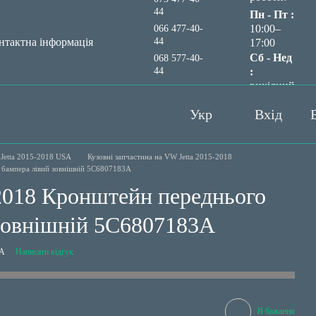
44
Пн - Пт :
10:00–
066 477-40-
44
нтактна інформація
17:00
Сб - Нед
068 577-40-
44
:
вихідний
Передзвонити вам?
Укр
Вхід
Jetta 2015-2018 USA
Кузовні запчастина на VW Jetta 2015-2018
 бампера лівий зовнішній 5C6807183A
2018 Кронштейн переднього
зовнішній 5C6807183A
3A
Написати відгук
В бажання