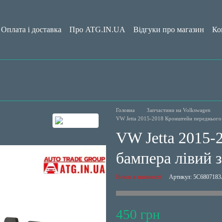
Оплата і доставка
Про ATG.IN.UA
Відгуки про магазин
Ко
да користувача
Блог
Головна
Запчастини на Volkswagen
VW Jetta 2015-2018 Кронштейн переднього
VW Jetta 2015-
бампера лівий 
Немає в наявності
Артикул: 5C680718
450 грн