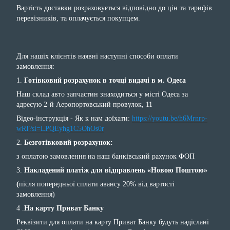
Вартість доставки розраховується відповідно до цін та тарифів
перевізників, та оплачується покупцем.
Для нашіх клієнтів наявні наступні способи оплати
замовлення:
1.
Готівковий розрахунок в точці видачі в м. Одеса
Наш склад авто запчастин знаходиться у місті Одеса за
адресую 2-й Аеропортовський провулок, 11
Відео-інструкція - Як к нам доїхати:
https://youtu.be/h6Mrnrp-
wRI?si=LPQEyhg1C5OhOs0r
2.
Безготівковий розрахунок:
з оплатою замовлення на наш банківський рахунок ФОП
3.
Накладений платіж для відправлень «Новою Поштою»
(
після попередньої сплати авансу 20% від вартості
замовлення)
4 .
На карту Приват Банку
Реквізити для оплати на карту Приват Банку будуть надіслані