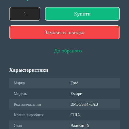
Купити
Замовити швидко
До обраного
Характеристики
Марка
Ford
Модель
Escape
Код запчастини
BM5G9K478AB
Країна виробник
США
Стан
Вживаний