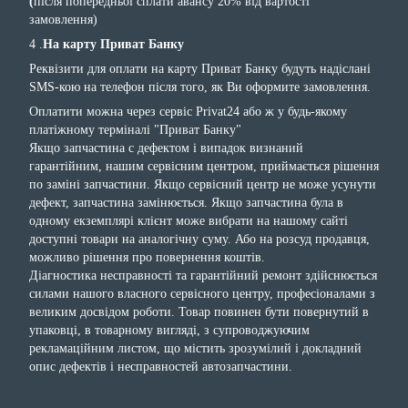
(
після попередньої сплати авансу 20% від вартості
замовлення)
4 .
На карту Приват Банку
Реквізити для оплати на карту Приват Банку будуть надіслані
SMS-кою на телефон після того, як Ви оформите замовлення.
Оплатити можна через сервіс Privat24 або ж у будь-якому
платіжному терміналі "Приват Банку"
Якщо запчастина с дефектом і випадок визнаний
гарантійним, нашим сервісним центром, приймається рішення
по заміні запчастини. Якщо сервісний центр не може усунути
дефект, запчастина замінюється. Якщо запчастина була в
одному екземплярі клієнт може вибрати на нашому сайті
доступні товари на аналогічну суму. Або на розсуд продавця,
можливо рішення про повернення коштів.
Діагностика несправності та гарантійний ремонт здійснюється
силами нашого власного сервісного центру, професіоналами з
великим досвідом роботи. Товар повинен бути повернутий в
упаковці, в товарному вигляді, з супроводжуючим
рекламаційним листом, що містить зрозумілий і докладний
опис дефектів і несправностей автозапчастини.