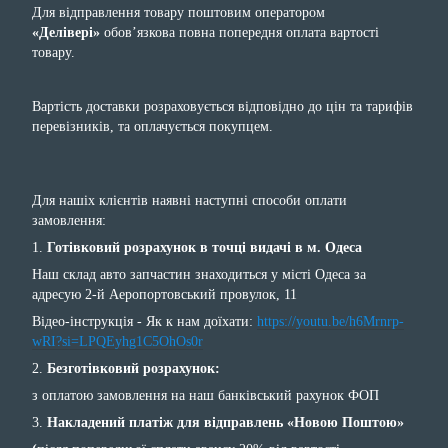
Для відправлення товару поштовим оператором
«Делівері»
обов’язкова повна попередня оплата вартості
товару.
Вартість доставки розраховується відповідно до цін та тарифів
перевізників, та оплачується покупцем.
Для нашіх клієнтів наявні наступні способи оплати
замовлення:
1.
Готівковий розрахунок в точці видачі в м. Одеса
Наш склад авто запчастин знаходиться у місті Одеса за
адресую 2-й Аеропортовський провулок, 11
Відео-інструкція - Як к нам доїхати:
https://youtu.be/h6Mrnrp-
wRI?si=LPQEyhg1C5OhOs0r
2.
Безготівковий розрахунок:
з оплатою замовлення на наш банківський рахунок ФОП
3.
Накладений платіж для відправлень «Новою Поштою»