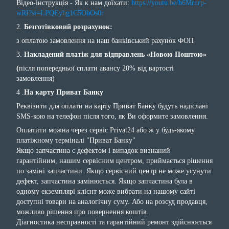
Відео-інструкція - Як к нам доїхати:
https://youtu.be/h6Mrnrp-
wRI?si=LPQEyhg1C5OhOs0r
2.
Безготівковий розрахунок:
з оплатою замовлення на наш банківський рахунок ФОП
3.
Накладений платіж для відправлень «Новою Поштою»
(
після попередньої сплати авансу 20% від вартості
замовлення)
4 .
На карту Приват Банку
Реквізити для оплати на карту Приват Банку будуть надіслані
SMS-кою на телефон після того, як Ви оформите замовлення.
Оплатити можна через сервіс Privat24 або ж у будь-якому
платіжному терміналі "Приват Банку"
Якщо запчастина с дефектом і випадок визнаний
гарантійним, нашим сервісним центром, приймається рішення
по заміні запчастини. Якщо сервісний центр не може усунути
дефект, запчастина замінюється. Якщо запчастина була в
одному екземплярі клієнт може вибрати на нашому сайті
доступні товари на аналогічну суму. Або на розсуд продавця,
можливо рішення про повернення коштів.
Діагностика несправності та гарантійний ремонт здійснюється