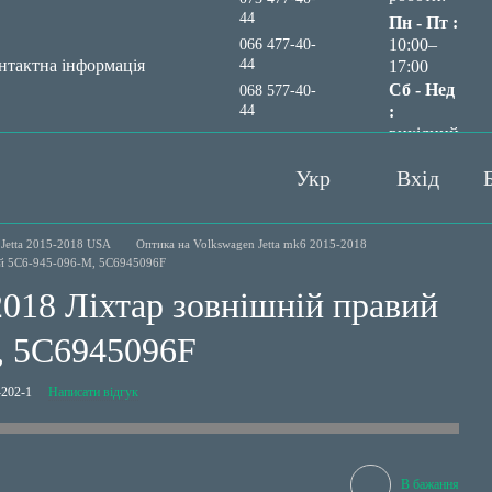
44
Пн - Пт :
10:00–
066 477-40-
44
нтактна інформація
17:00
Сб - Нед
068 577-40-
44
:
вихідний
Передзвонити вам?
Укр
Вхід
Jetta 2015-2018 USA
Оптика на Volkswagen Jetta mk6 2015-2018
вий 5C6-945-096-M, 5C6945096F
2018 Ліхтар зовнішній правий
, 5C6945096F
202-1
Написати відгук
В бажання