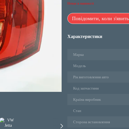
Немає в наявності
Повідомити, коли з'явить
Характеристики
Марка
Модель
Рік виготовлення авто
Код запчастини
Країна виробник
Стан
Сторона встановлення