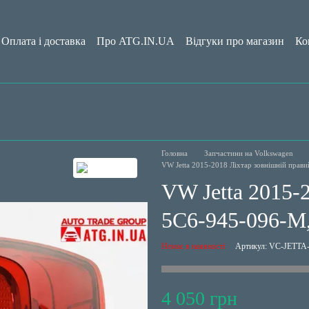
Оплата і доставка
Про ATG.IN.UA
Відгуки про магазин
Ко
да користувача
Блог
Головна
Запчастини на Volkswagen
VW Jetta 2015-2018 Ліхтар зовнішній пра
VW Jetta 2015-
5C6-945-096-M
Немає в наявності
Артикул: VC-JETTA-
4 050 грн