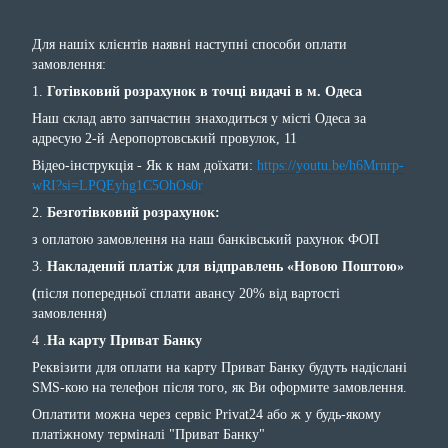
Для нашіх клієнтів наявні наступні способи оплати
замовлення:
1.
Готівковий розрахунок в точці видачі в м. Одеса
Наш склад авто запчастин знаходиться у місті Одеса за
адресую 2-й Аеропортовський провулок, 11
Відео-інструкція - Як к нам доїхати:
https://youtu.be/h6Mrnrp-
wRI?si=LPQEyhg1C5OhOs0r
2.
Безготівковий розрахунок:
з оплатою замовлення на наш банківський рахунок ФОП
3.
Накладений платіж для відправлень «Новою Поштою»
(
після попередньої сплати авансу 20% від вартості
замовлення)
4 .
На карту Приват Банку
Реквізити для оплати на карту Приват Банку будуть надіслані
SMS-кою на телефон після того, як Ви оформите замовлення.
Оплатити можна через сервіс Privat24 або ж у будь-якому
платіжному терміналі "Приват Банку"