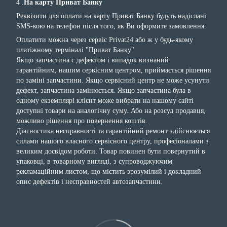
4 .
На карту Приват Банку
Реквізити для оплати на карту Приват Банку будуть надіслані
SMS-кою на телефон після того, як Ви оформите замовлення.
Оплатити можна через сервіс Privat24 або ж у будь-якому
платіжному терміналі "Приват Банку"
Якщо запчастина с дефектом і випадок визнаний
гарантійним, нашим сервісним центром, приймається рішення
по заміні запчастини. Якщо сервісний центр не може усунути
дефект, запчастина замінюється. Якщо запчастина була в
одному екземплярі клієнт може вибрати на нашому сайті
доступні товари на аналогічну суму. Або на розсуд продавця,
можливо рішення про повернення коштів.
Діагностика несправності та гарантійний ремонт здійснюється
силами нашого власного сервісного центру, професіоналами з
великим досвідом роботи. Товар повинен бути повернутий в
упаковці, в товарному вигляді, з супроводжуючим
рекламаційним листом, що містить зрозумілий і докладний
опис дефектів і несправностей автозапчастини.