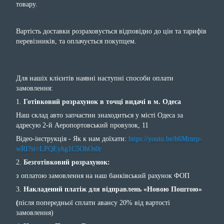
товару.
Вартість доставки розраховується відповідно до цін та тарифів
перевізників, та оплачується покупцем.
Для нашіх клієнтів наявні наступні способи оплати
замовлення:
1.
Готівковий розрахунок в точці видачі в м. Одеса
Наш склад авто запчастин знаходиться у місті Одеса за
адресую 2-й Аеропортовський провулок, 11
Відео-інструкція - Як к нам доїхати:
https://youtu.be/h6Mrnrp-
wRI?si=LPQEyhg1C5OhOs0r
2.
Безготівковий розрахунок:
з оплатою замовлення на наш банківський рахунок ФОП
3.
Накладений платіж для відправлень «Новою Поштою»
(
після попередньої сплати авансу 20% від вартості
замовлення)