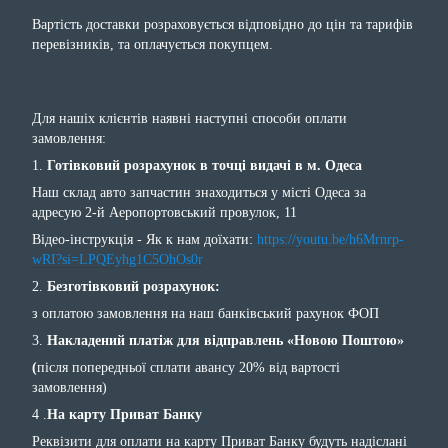
Вартість доставки розраховується відповідно до цін та тарифів
перевізників, та оплачується покупцем.
Для нашіх клієнтів наявні наступні способи оплати
замовлення:
1.
Готівковий розрахунок в точці видачі в м. Одеса
Наш склад авто запчастин знаходиться у місті Одеса за
адресую 2-й Аеропортовський провулок, 11
Відео-інструкція - Як к нам доїхати:
https://youtu.be/h6Mrnrp-
wRI?si=LPQEyhg1C5OhOs0r
2.
Безготівковий розрахунок:
з оплатою замовлення на наш банківський рахунок ФОП
3.
Накладений платіж для відправлень «Новою Поштою»
(
після попередньої сплати авансу 20% від вартості
замовлення)
4 .
На карту Приват Банку
Реквізити для оплати на карту Приват Банку будуть надіслані