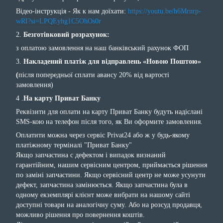
Відео-інструкція - Як к нам доїхати:
https://youtu.be/h6Mrnrp-
wRI?si=LPQEyhg1C5OhOs0r
2.
Безготівковий розрахунок:
з оплатою замовлення на наш банківський рахунок ФОП
3.
Накладений платіж для відправлень «Новою Поштою»
(
після попередньої сплати авансу 20% від вартості
замовлення)
4 .
На карту Приват Банку
Реквізити для оплати на карту Приват Банку будуть надіслані
SMS-кою на телефон після того, як Ви оформите замовлення.
Оплатити можна через сервіс Privat24 або ж у будь-якому
платіжному терміналі "Приват Банку"
Якщо запчастина с дефектом і випадок визнаний
гарантійним, нашим сервісним центром, приймається рішення
по заміні запчастини. Якщо сервісний центр не може усунути
дефект, запчастина замінюється. Якщо запчастина була в
одному екземплярі клієнт може вибрати на нашому сайті
доступні товари на аналогічну суму. Або на розсуд продавця,
можливо рішення про повернення коштів.