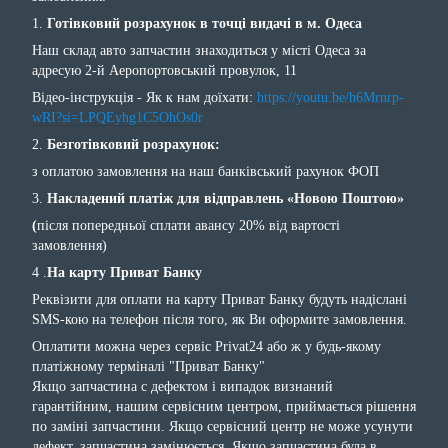
1.
Готівковий розрахунок в точці видачі в м. Одеса
Наш склад авто запчастин знаходиться у місті Одеса за
адресую 2-й Аеропортовський провулок, 11
Відео-інструкція - Як к нам доїхати:
https://youtu.be/h6Mrnrp-
wRI?si=LPQEyhg1C5OhOs0r
2.
Безготівковий розрахунок:
з оплатою замовлення на наш банківський рахунок ФОП
3.
Накладений платіж для відправлень «Новою Поштою»
(
після попередньої сплати авансу 20% від вартості
замовлення)
4 .
На карту Приват Банку
Реквізити для оплати на карту Приват Банку будуть надіслані
SMS-кою на телефон після того, як Ви оформите замовлення.
Оплатити можна через сервіс Privat24 або ж у будь-якому
платіжному терміналі "Приват Банку"
Якщо запчастина с дефектом і випадок визнаний
гарантійним, нашим сервісним центром, приймається рішення
по заміні запчастини. Якщо сервісний центр не може усунути
дефект, запчастина замінюється. Якщо запчастина була в