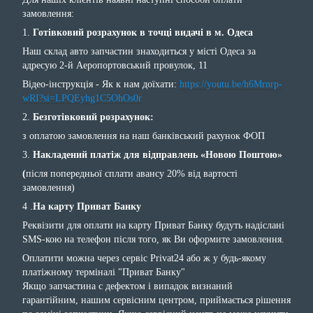
замовлення:
1.
Готівковий розрахунок в точці видачі в м. Одеса
Наш склад авто запчастин знаходиться у місті Одеса за
адресую 2-й Аеропортовський провулок, 11
Відео-інструкція - Як к нам доїхати:
https://youtu.be/h6Mrnrp-
wRI?si=LPQEyhg1C5OhOs0r
2.
Безготівковий розрахунок:
з оплатою замовлення на наш банківський рахунок ФОП
3.
Накладений платіж для відправлень «Новою Поштою»
(
після попередньої сплати авансу 20% від вартості
замовлення)
4 .
На карту Приват Банку
Реквізити для оплати на карту Приват Банку будуть надіслані
SMS-кою на телефон після того, як Ви оформите замовлення.
Оплатити можна через сервіс Privat24 або ж у будь-якому
платіжному терміналі "Приват Банку"
Якщо запчастина с дефектом і випадок визнаний
гарантійним, нашим сервісним центром, приймається рішення