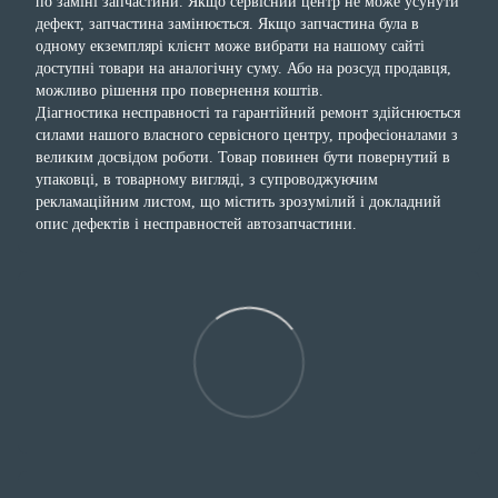
по заміні запчастини. Якщо сервісний центр не може усунути
дефект, запчастина замінюється. Якщо запчастина була в
одному екземплярі клієнт може вибрати на нашому сайті
доступні товари на аналогічну суму. Або на розсуд продавця,
можливо рішення про повернення коштів.
Діагностика несправності та гарантійний ремонт здійснюється
силами нашого власного сервісного центру, професіоналами з
великим досвідом роботи. Товар повинен бути повернутий в
упаковці, в товарному вигляді, з супроводжуючим
рекламаційним листом, що містить зрозумілий і докладний
опис дефектів і несправностей автозапчастини.