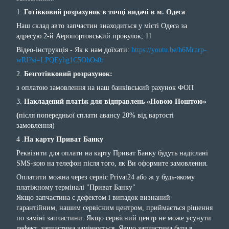
1.
Готівковий розрахунок в точці видачі в м. Одеса
Наш склад авто запчастин знаходиться у місті Одеса за
адресую 2-й Аеропортовський провулок, 11
Відео-інструкція - Як к нам доїхати:
https://youtu.be/h6Mrnrp-
wRI?si=LPQEyhg1C5OhOs0r
2.
Безготівковий розрахунок:
з оплатою замовлення на наш банківський рахунок ФОП
3.
Накладений платіж для відправлень «Новою Поштою»
(
після попередньої сплати авансу 20% від вартості
замовлення)
4 .
На карту Приват Банку
Реквізити для оплати на карту Приват Банку будуть надіслані
SMS-кою на телефон після того, як Ви оформите замовлення.
Оплатити можна через сервіс Privat24 або ж у будь-якому
платіжному терміналі "Приват Банку"
Якщо запчастина с дефектом і випадок визнаний
гарантійним, нашим сервісним центром, приймається рішення
по заміні запчастини. Якщо сервісний центр не може усунути
дефект, запчастина замінюється. Якщо запчастина була в