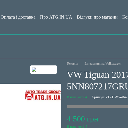
Оплата і доставка
Про ATG.IN.UA
Відгуки про магазин
Ко
да користувача
Блог
Головна
Запчастини на Volkswagen
VW Tiguan 2017
5NN807217GR
В наявності: 4
Артикул: VC-TI-VW-842
4 500 грн
В наявності: 4