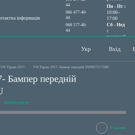
44
Пн - Пт :
10:00–
066 477-40-
44
нтактна інформація
17:00
Сб - Нед
068 577-40-
44
:
вихідний
Передзвонити вам?
Укр
Вхід
VW Tiguan 2017-
VW Tiguan 2017- Бампер передній 5NN807217GRU
- Бампер передній
U
Написати відгук
В бажання