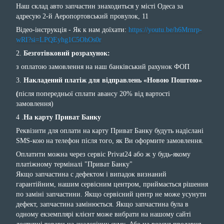
Наш склад авто запчастин знаходиться у місті Одеса за
адресую 2-й Аеропортовський провулок, 11
Відео-інструкція - Як к нам доїхати:
https://youtu.be/h6Mrnrp-
wRI?si=LPQEyhg1C5OhOs0r
2.
Безготівковий розрахунок:
з оплатою замовлення на наш банківський рахунок ФОП
3.
Накладений платіж для відправлень «Новою Поштою»
(
після попередньої сплати авансу 20% від вартості
замовлення)
4 .
На карту Приват Банку
Реквізити для оплати на карту Приват Банку будуть надіслані
SMS-кою на телефон після того, як Ви оформите замовлення.
Оплатити можна через сервіс Privat24 або ж у будь-якому
платіжному терміналі "Приват Банку"
Якщо запчастина с дефектом і випадок визнаний
гарантійним, нашим сервісним центром, приймається рішення
по заміні запчастини. Якщо сервісний центр не може усунути
дефект, запчастина замінюється. Якщо запчастина була в
одному екземплярі клієнт може вибрати на нашому сайті