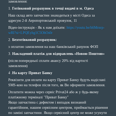
замовлення:
1.
Готівковий розрахунок в точці видачі в м. Одеса
Наш склад авто запчастин знаходиться у місті Одеса за
адресую 2-й Аеропортовський провулок, 11
Відео-інструкція - Як к нам доїхати:
https://youtu.be/h6Mrnrp-
wRI?si=LPQEyhg1C5OhOs0r
2.
Безготівковий розрахунок:
з оплатою замовлення на наш банківський рахунок ФОП
3.
Накладений платіж для відправлень «Новою Поштою»
(
після попередньої сплати авансу 20% від вартості
замовлення)
4 .
На карту Приват Банку
Реквізити для оплати на карту Приват Банку будуть надіслані
SMS-кою на телефон після того, як Ви оформите замовлення.
Оплатити можна через сервіс Privat24 або ж у будь-якому
платіжному терміналі "Приват Банку"
Якщо запчастина с дефектом і випадок визнаний
гарантійним, нашим сервісним центром, приймається рішення
по заміні запчастини. Якщо сервісний центр не може усунути