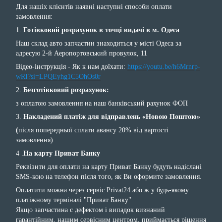
Для нашіх клієнтів наявні наступні способи оплати
замовлення:
1.
Готівковий розрахунок в точці видачі в м. Одеса
Наш склад авто запчастин знаходиться у місті Одеса за
адресую 2-й Аеропортовський провулок, 11
Відео-інструкція - Як к нам доїхати:
https://youtu.be/h6Mrnrp-
wRI?si=LPQEyhg1C5OhOs0r
2.
Безготівковий розрахунок:
з оплатою замовлення на наш банківський рахунок ФОП
3.
Накладений платіж для відправлень «Новою Поштою»
(
після попередньої сплати авансу 20% від вартості
замовлення)
4 .
На карту Приват Банку
Реквізити для оплати на карту Приват Банку будуть надіслані
SMS-кою на телефон після того, як Ви оформите замовлення.
Оплатити можна через сервіс Privat24 або ж у будь-якому
платіжному терміналі "Приват Банку"
Якщо запчастина с дефектом і випадок визнаний
гарантійним, нашим сервісним центром, приймається рішення